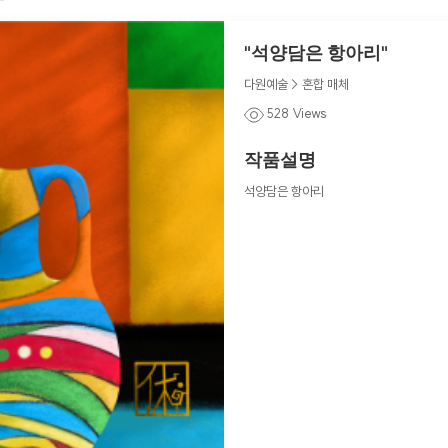
"석양담은 항아리"
다원예술 > 혼합 매체
528 Views
작품설명
석양담은 항아리