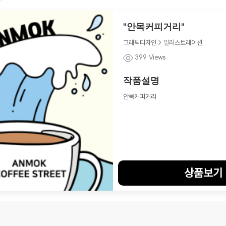
"안목커피거리"
그래픽디자인 > 일러스트레이션
399 Views
작품설명
안목커피거리
상품보기